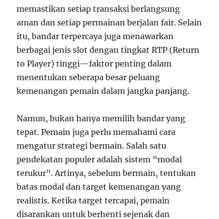
memastikan setiap transaksi berlangsung
aman dan setiap permainan berjalan fair. Selain
itu, bandar terpercaya juga menawarkan
berbagai jenis slot dengan tingkat RTP (Return
to Player) tinggi—faktor penting dalam
menentukan seberapa besar peluang
kemenangan pemain dalam jangka panjang.
Namun, bukan hanya memilih bandar yang
tepat. Pemain juga perlu memahami cara
mengatur strategi bermain. Salah satu
pendekatan populer adalah sistem “modal
terukur”. Artinya, sebelum bermain, tentukan
batas modal dan target kemenangan yang
realistis. Ketika target tercapai, pemain
disarankan untuk berhenti sejenak dan