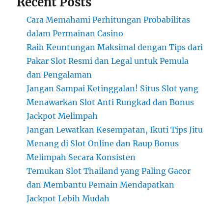
Recent Posts
Cara Memahami Perhitungan Probabilitas
dalam Permainan Casino
Raih Keuntungan Maksimal dengan Tips dari
Pakar Slot Resmi dan Legal untuk Pemula
dan Pengalaman
Jangan Sampai Ketinggalan! Situs Slot yang
Menawarkan Slot Anti Rungkad dan Bonus
Jackpot Melimpah
Jangan Lewatkan Kesempatan, Ikuti Tips Jitu
Menang di Slot Online dan Raup Bonus
Melimpah Secara Konsisten
Temukan Slot Thailand yang Paling Gacor
dan Membantu Pemain Mendapatkan
Jackpot Lebih Mudah