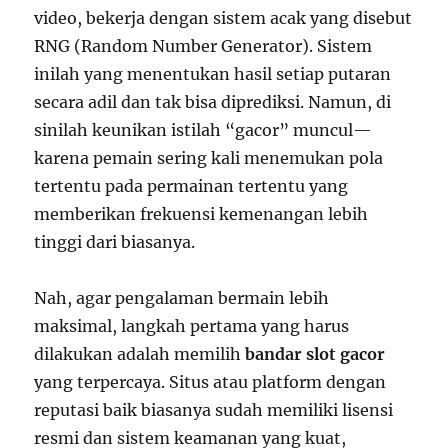
video, bekerja dengan sistem acak yang disebut
RNG (Random Number Generator). Sistem
inilah yang menentukan hasil setiap putaran
secara adil dan tak bisa diprediksi. Namun, di
sinilah keunikan istilah “gacor” muncul—
karena pemain sering kali menemukan pola
tertentu pada permainan tertentu yang
memberikan frekuensi kemenangan lebih
tinggi dari biasanya.
Nah, agar pengalaman bermain lebih
maksimal, langkah pertama yang harus
dilakukan adalah memilih
bandar slot gacor
yang terpercaya. Situs atau platform dengan
reputasi baik biasanya sudah memiliki lisensi
resmi dan sistem keamanan yang kuat,