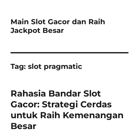
Main Slot Gacor dan Raih
Jackpot Besar
Tag:
slot pragmatic
Rahasia Bandar Slot
Gacor: Strategi Cerdas
untuk Raih Kemenangan
Besar