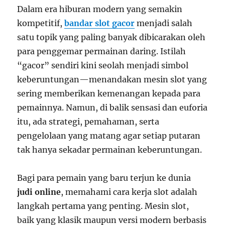
Dalam era hiburan modern yang semakin
kompetitif,
bandar slot gacor
menjadi salah
satu topik yang paling banyak dibicarakan oleh
para penggemar permainan daring. Istilah
“gacor” sendiri kini seolah menjadi simbol
keberuntungan—menandakan mesin slot yang
sering memberikan kemenangan kepada para
pemainnya. Namun, di balik sensasi dan euforia
itu, ada strategi, pemahaman, serta
pengelolaan yang matang agar setiap putaran
tak hanya sekadar permainan keberuntungan.
Bagi para pemain yang baru terjun ke dunia
judi online
, memahami cara kerja slot adalah
langkah pertama yang penting. Mesin slot,
baik yang klasik maupun versi modern berbasis