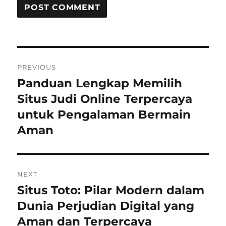
Post
PREVIOUS
navigation
Panduan Lengkap Memilih
Previous
post:
Situs Judi Online Terpercaya
untuk Pengalaman Bermain
Aman
NEXT
Situs Toto: Pilar Modern dalam
Next
post:
Dunia Perjudian Digital yang
Aman dan Terpercaya