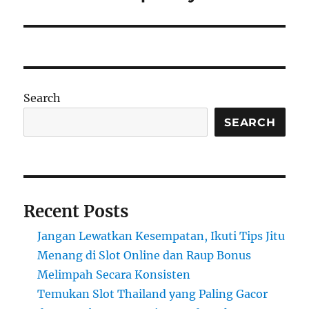
Search
SEARCH
Recent Posts
Jangan Lewatkan Kesempatan, Ikuti Tips Jitu
Menang di Slot Online dan Raup Bonus
Melimpah Secara Konsisten
Temukan Slot Thailand yang Paling Gacor