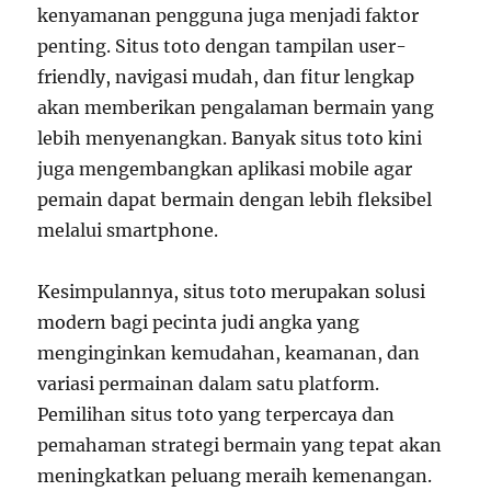
kenyamanan pengguna juga menjadi faktor
penting. Situs toto dengan tampilan user-
friendly, navigasi mudah, dan fitur lengkap
akan memberikan pengalaman bermain yang
lebih menyenangkan. Banyak situs toto kini
juga mengembangkan aplikasi mobile agar
pemain dapat bermain dengan lebih fleksibel
melalui smartphone.
Kesimpulannya, situs toto merupakan solusi
modern bagi pecinta judi angka yang
menginginkan kemudahan, keamanan, dan
variasi permainan dalam satu platform.
Pemilihan situs toto yang terpercaya dan
pemahaman strategi bermain yang tepat akan
meningkatkan peluang meraih kemenangan.