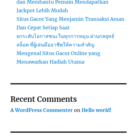
dan Membantu Pemain Mendapatkan
Jackpot Lebih Mudah
Situs Gacor Yang Menjamin Transaksi Aman
Dan Cepat Setiap Saat
ยกระดับโอกาสชนะในทุกการหมุน ผ่านกลยุทธ์
สล็อต ที่ผู้เล่นมืออาชีพให้ความสำคัญ
Mengenal Situs Gacor Online yang
Menawarkan Hadiah Utama
Recent Comments
A WordPress Commenter
on
Hello world!