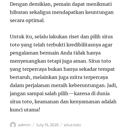
Dengan demikian, pemain dapat menikmati
hiburan sekaligus mendapatkan keuntungan
secara optimal.
Untuk itu, selalu lakukan riset dan pilih situs
toto yang telah terbukti kredibilitasnya agar
pengalaman bermain Anda tidak hanya
menyenangkan tetapi juga aman. Situs toto
yang terpercaya bukan hanya sekadar tempat
bertaruh, melainkan juga mitra terpercaya
dalam perjalanan meraih keberuntungan. Jadi,
jangan sampai salah pilih—karena di dunia
situs toto, keamanan dan kenyamanan adalah
kunci utama!
Author
Posted
Tags
admin
July 15, 2025
situs toto