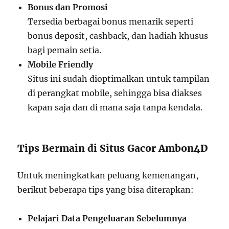
Bonus dan Promosi
Tersedia berbagai bonus menarik seperti
bonus deposit, cashback, dan hadiah khusus
bagi pemain setia.
Mobile Friendly
Situs ini sudah dioptimalkan untuk tampilan
di perangkat mobile, sehingga bisa diakses
kapan saja dan di mana saja tanpa kendala.
Tips Bermain di Situs Gacor Ambon4D
Untuk meningkatkan peluang kemenangan,
berikut beberapa tips yang bisa diterapkan:
Pelajari Data Pengeluaran Sebelumnya