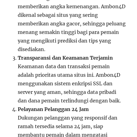
memberikan angka kemenangan. Ambon4D
dikenal sebagai situs yang sering
memberikan angka gacor, sehingga peluang
menang semakin tinggi bagi para pemain
yang mengikuti prediksi dan tips yang
disediakan.
Transparansi dan Keamanan Terjamin
Keamanan data dan transaksi pemain
adalah prioritas utama situs ini. Ambon4D
menggunakan sistem enkripsi SSL dan
server yang aman, sehingga data pribadi
dan dana pemain terlindungi dengan baik.
Pelayanan Pelanggan 24 Jam
Dukungan pelanggan yang responsif dan
ramah tersedia selama 24 jam, siap
membantu pemain dalam mengatasi