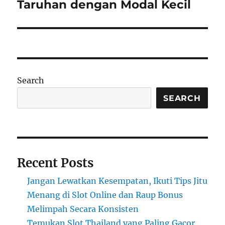
Taruhan dengan Modal Kecil
Search
SEARCH
Recent Posts
Jangan Lewatkan Kesempatan, Ikuti Tips Jitu
Menang di Slot Online dan Raup Bonus
Melimpah Secara Konsisten
Temukan Slot Thailand yang Paling Gacor