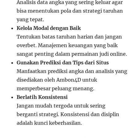
Analisis data angka yang sering keluar agar
bisa menentukan pola dan strategi taruhan
yang tepat.
Kelola Modal dengan Baik
Tentukan batas taruhan harian dan jangan
overbet. Manajemen keuangan yang baik
sangat penting dalam permainan judi online.
Gunakan Prediksi dan Tips dari Situs
Manfaatkan prediksi angka dan analisis yang
disediakan oleh Ambon4D untuk
memperbesar peluang menang.
Berlatih Konsistensi
Jangan mudah tergoda untuk sering
berganti strategi. Konsistensi dan disiplin
adalah kunci keberhasilan.