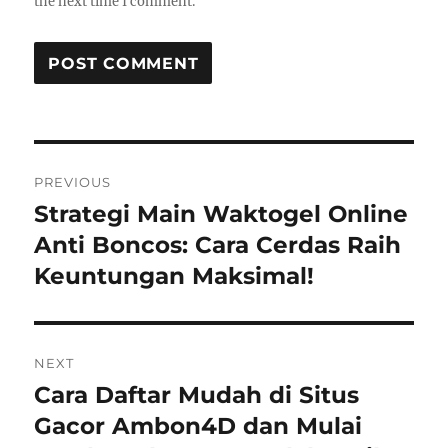
the next time I comment.
Post
PREVIOUS
navigation
Strategi Main Waktogel Online
Previous
post:
Anti Boncos: Cara Cerdas Raih
Keuntungan Maksimal!
NEXT
Cara Daftar Mudah di Situs
Next
post:
Gacor Ambon4D dan Mulai